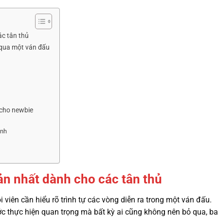
ác tân thủ
n qua một ván đấu
 cho newbie
ạnh
ản nhất dành cho các tân thủ
viên cần hiểu rõ trình tự các vòng diễn ra trong một ván đấu.
ớc thực hiện quan trọng mà bất kỳ ai cũng không nên bỏ qua, b