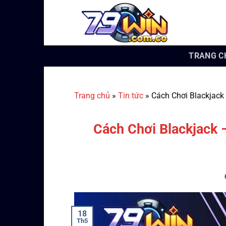
Bỏ
qua
nội
dung
TRANG C
Trang chủ
»
Tin tức
»
Cách Chơi Blackjack
Cách Chơi Blackjack 
18
Th5