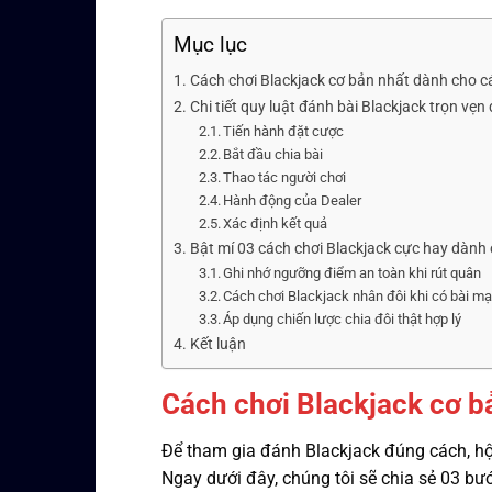
Mục lục
Cách chơi Blackjack cơ bản nhất dành cho c
Chi tiết quy luật đánh bài Blackjack trọn vẹ
Tiến hành đặt cược
Bắt đầu chia bài
Thao tác người chơi
Hành động của Dealer
Xác định kết quả
Bật mí 03 cách chơi Blackjack cực hay dành
Ghi nhớ ngưỡng điểm an toàn khi rút quân
Cách chơi Blackjack nhân đôi khi có bài m
Áp dụng chiến lược chia đôi thật hợp lý
Kết luận
Cách chơi Blackjack cơ b
Để tham gia đánh Blackjack đúng cách, hội 
Ngay dưới đây, chúng tôi sẽ chia sẻ 03 bư