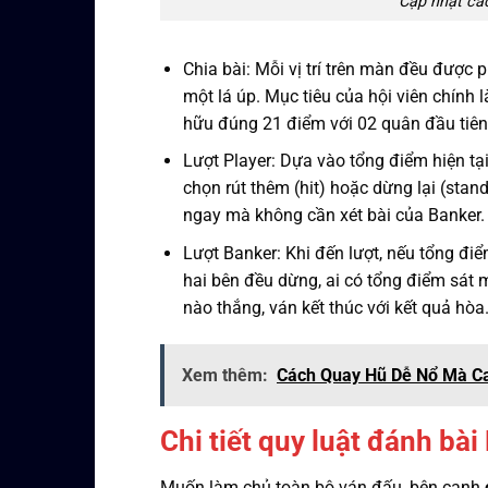
Cập nhật cá
Chia bài: Mỗi vị trí trên màn đều được 
một lá úp. Mục tiêu của hội viên chính
hữu đúng 21 điểm với 02 quân đầu tiên,
Lượt Player: Dựa vào tổng điểm hiện tại
chọn rút thêm (hit) hoặc dừng lại (sta
ngay mà không cần xét bài của Banker.
Lượt Banker: Khi đến lượt, nếu tổng điể
hai bên đều dừng, ai có tổng điểm sát
nào thắng, ván kết thúc với kết quả hòa
Xem thêm:
Cách Quay Hũ Dễ Nổ Mà C
Chi tiết quy luật đánh bà
Muốn làm chủ toàn bộ ván đấu, bên cạnh