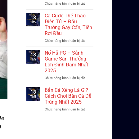
Chức năng bình luận bị tắt
ở
Hiệu
Cách
Quả
Bài
Dành
Cá Cược Thể Thao
18
Catte
Cho
Điện Tử – Đấu
Th5
Hiệu
Người
Trường Gay Cấn, Tiền
Quả
Mới
Rơi Đều
Chi
Bắt
Tiết
Chức năng bình luận bị tắt
Đầu
ở
Từ
Cá
A
Cược
Nổ Hũ PG – Sảnh
18
–
Thể
Game Săn Thưởng
Th5
Z
Thao
Lớn Đình Đám Nhất
Dành
Điện
2025
Cho
Tử
Tân
–
Chức năng bình luận bị tắt
ở
Binh
Đấu
Nổ
Trường
Hũ
Bắn Cá Xèng Là Gì?
18
Gay
PG
Cách Chơi Bắn Cá Dễ
Th5
Cấn,
–
Trúng Nhất 2025
Tiền
Sảnh
Chức năng bình luận bị tắt
Rơi
ở
Game
Đều
Bắn
Săn
ền
Cá
Thưởng
g
Xèng
Lớn
Là
Đình
Gì?
Đám