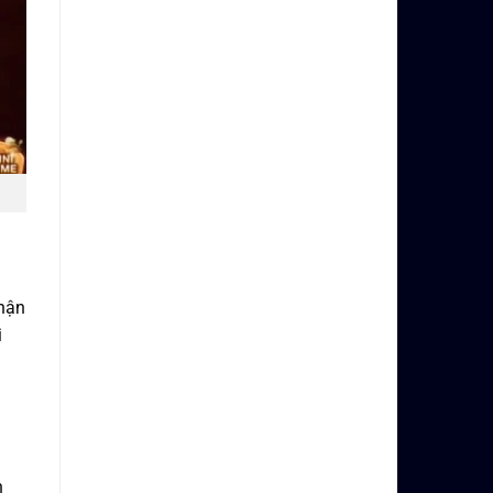
nhận
i
h