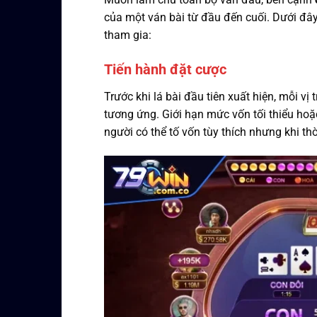
của một ván bài từ đầu đến cuối. Dưới đây 
tham gia:
Tiến hành đặt cược
Trước khi lá bài đầu tiên xuất hiện, mỗi vị
tương ứng. Giới hạn mức vốn tối thiểu hoặc
người có thể tố vốn tùy thích nhưng khi thờ