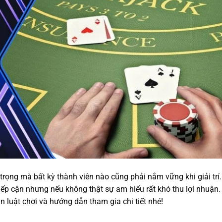
ọng mà bất kỳ thành viên nào cũng phải nắm vững khi giải trí.
ếp cận nhưng nếu không thật sự am hiểu rất khó thu lợi nhuận.
 luật chơi và hướng dẫn tham gia chi tiết nhé!