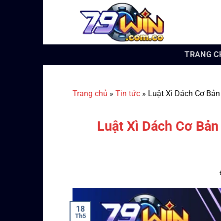
Bỏ
qua
nội
dung
TRANG C
Trang chủ
»
Tin tức
»
Luật Xì Dách Cơ Bả
Luật Xì Dách Cơ Bản
18
Th5