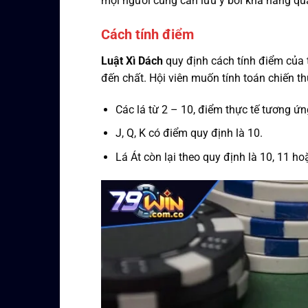
mọi người cũng cần lưu ý bởi khả năng quắ
Cách tính điểm
Luật Xì Dách
quy định cách tính điểm của 
đến chất. Hội viên muốn tính toán chiến t
Các lá từ 2 – 10, điểm thực tế tương ứng
J, Q, K có điểm quy định là 10.
Lá Át còn lại theo quy định là 10, 11 ho