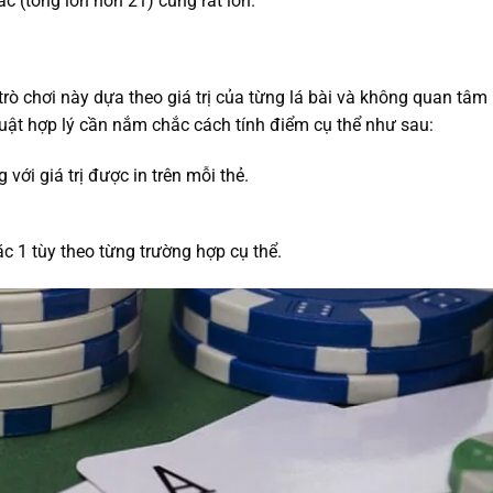
c (tổng lớn hơn 21) cũng rất lớn.
trò chơi này dựa theo giá trị của từng lá bài và không quan tâm
huật hợp lý cần nắm chắc cách tính điểm cụ thể như sau:
 với giá trị được in trên mỗi thẻ.
ặc 1 tùy theo từng trường hợp cụ thể.