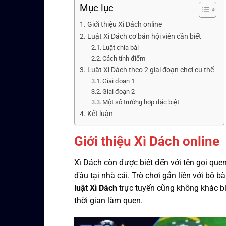
Mục lục
Giới thiệu Xì Dách online
Luật Xì Dách cơ bản hội viên cần biết
Luật chia bài
Cách tính điểm
Luật Xì Dách theo 2 giai đoạn chơi cụ thể
Giai đoạn 1
Giai đoạn 2
Một số trường hợp đặc biệt
Kết luận
Giới thiệu Xì Dách online
Xì Dách còn được biết đến với tên gọi quen
đầu tại nhà cái. Trò chơi gắn liền với bộ b
luật Xì Dách
trực tuyến cũng không khác bi
thời gian làm quen.