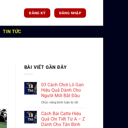
ĐĂNG KÝ
ĐĂNG NHẬP
TIN TỨC
BÀI VIẾT GẦN ĐÂY
03 Cách Chơi Lô Gan
18
Hiệu Quả Dành Cho
Th5
Người Mới Bắt Đầu
Chức năng bình luận bị tắt
ở
03
Cách
Cách Bài Catte Hiệu
18
Chơi
Quả Chi Tiết Từ A – Z
Th5
Lô
Dành Cho Tân Binh
Gan