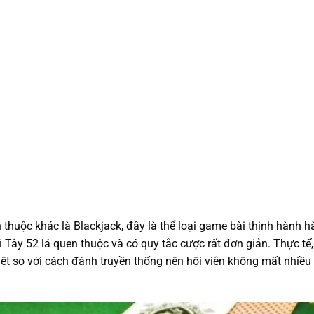
 thuộc khác là Blackjack, đây là thể loại game bài thịnh hành 
ài Tây 52 lá quen thuộc và có quy tắc cược rất đơn giản. Thực tế,
ệt so với cách đánh truyền thống nên hội viên không mất nhiều